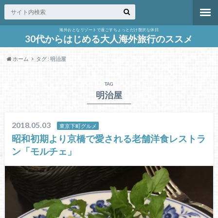
海外おとなリゾートで過ごすちょっとだけ贅沢な休日
30代からはじめる大人海外旅行のススメ
ホーム
タグ : 明治屋
TAG
明治屋
2018.05.03
東京下町グルメ
昭和初期より京橋で愛される老舗洋食レストラ
ン「モルチェ」