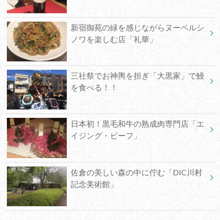
新宿御苑の緑を感じながらヌーベルシ
ノワを楽しむ店「礼華」
三社祭でお神輿を担ぎ「大黒家」で鰻
を食べる！！
日本初！黒毛和牛の熟成肉専門店「エ
イジング・ビーフ」
佐倉の美しい森の中に佇む「DIC川村
記念美術館」