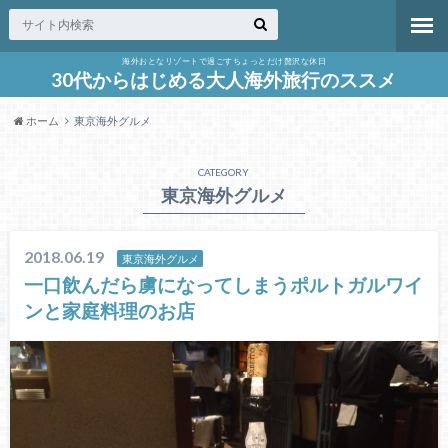
海外おとなリゾートで過ごすちょっとだけ贅沢な休日
30代からはじめる大人海外旅行のススメ
ホーム
東京海外グルメ
CATEGORY
東京海外グルメ
2018.06.19
東京海外グルメ
一口飲んだら虜になってしまうポルトガルワイ
ンと家庭料理のお店