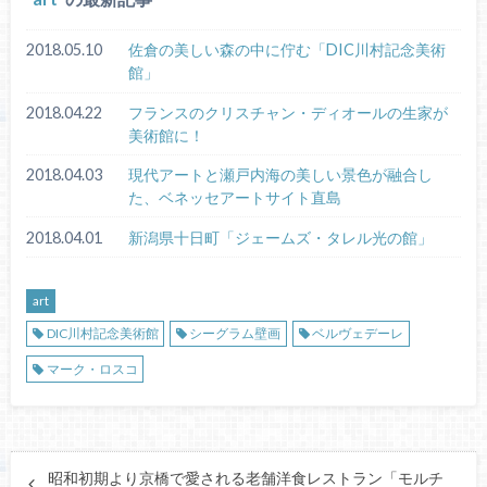
2018.05.10
佐倉の美しい森の中に佇む「DIC川村記念美術
館」
2018.04.22
フランスのクリスチャン・ディオールの生家が
美術館に！
2018.04.03
現代アートと瀬戸内海の美しい景色が融合し
た、ベネッセアートサイト直島
2018.04.01
新潟県十日町「ジェームズ・タレル光の館」
art
DIC川村記念美術館
シーグラム壁画
ベルヴェデーレ
マーク・ロスコ
昭和初期より京橋で愛される老舗洋食レストラン「モルチ