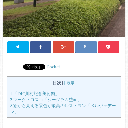
Pocket
目次
[
非表示
]
1
「DIC川村記念美術館」
2
マーク・ロスコ「シーグラム壁画」
3
窓から見える景色が最高のレストラン「ベルヴェデー
レ」