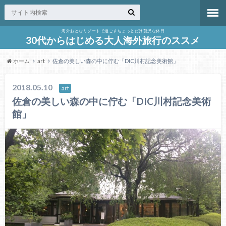
海外おとなリゾートで過ごすちょっとだけ贅沢な休日
30代からはじめる大人海外旅行のススメ
ホーム
art
佐倉の美しい森の中に佇む「DIC川村記念美術館」
2018.05.10
art
佐倉の美しい森の中に佇む「DIC川村記念美術
館」