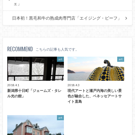
ェ」
日本初！黒毛和牛の熟成肉専門店「エイジング・ビーフ」
RECOMMEND
こちらの記事も人気です。
art
art
2018.4.1
2018.4.3
新潟県十日町「ジェームズ・タレ
現代アートと瀬戸内海の美しい景
ル光の館」
色が融合した、ベネッセアートサ
イト直島
art