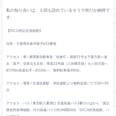
私の知り合いは、５回も訪れているそうで何だか納得で
す。
【DIC川村記念美術館】
住所：千葉県佐倉市坂戸631番地
アクセス：車 / 東関東自動車道「佐倉IC」国道51号を千葉方面へ進
み「坂戸」交差点を左折、県道22号線（八街横芝線）を八街方面へ
約700m直進右手＜約10分＞。無料駐車場300台。
アクセス：電車 / 京成佐倉駅・JR佐倉駅より無料送迎バスで20〜30
分
アクセス：バス / 東京駅八重洲口 京成高速バス3番のりばから「国立
歴史民俗博物館」行の高速バスで約1時間20分「DIC川村美術館」バ