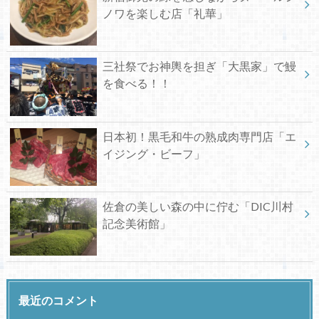
ノワを楽しむ店「礼華」
三社祭でお神輿を担ぎ「大黒家」で鰻
を食べる！！
日本初！黒毛和牛の熟成肉専門店「エ
イジング・ビーフ」
佐倉の美しい森の中に佇む「DIC川村
記念美術館」
最近のコメント